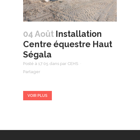
04 Août
Installation
Centre équestre Haut
Ségala
Posté à 17:05
dans
par
CEHS
Partager
VOIR PLUS